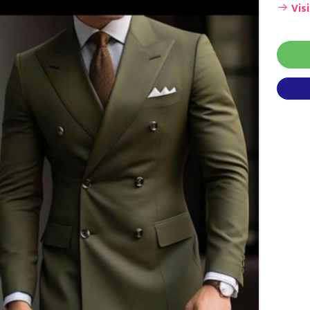
Visi
Veste https://bazar-store.net/produit/217/99/veste/vetements-et-mode