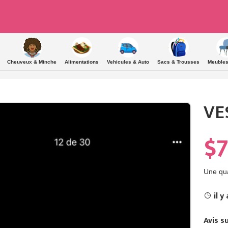
Cheuveux & Minche
Alimentations
Vehicules & Auto
Sacs & Trousses
Meubles
VE
$
Une qua
il y
Avis su