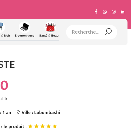
 & Mob
Electroniques
Santé & Beauté
Sport & Diverti
Traditionnels
Educations
STE
70
lité
 a 1 an
Ville : Lubumbashi
r le produit :