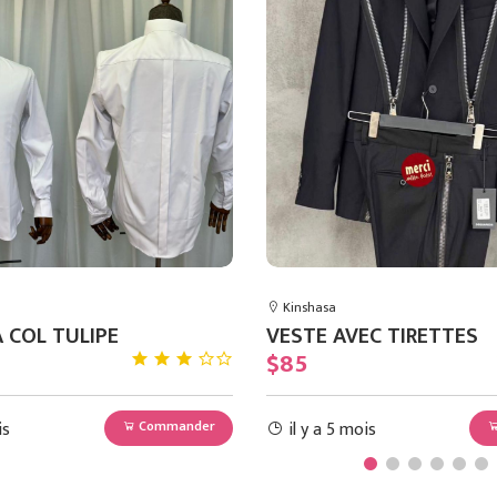
Kinshasa
 COL TULIPE
VESTE AVEC TIRETTES
$85
is
il y a 5 mois
Commander