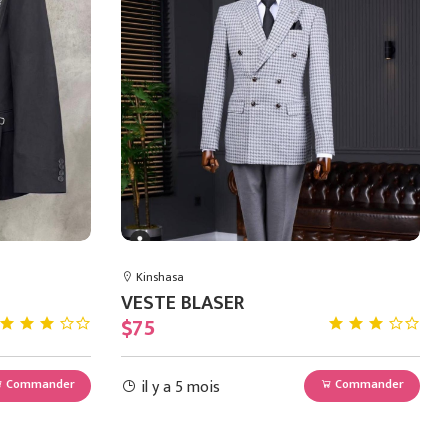
Kinshasa
VESTE BLASER
$75
il y a 5 mois
Commander
Commander