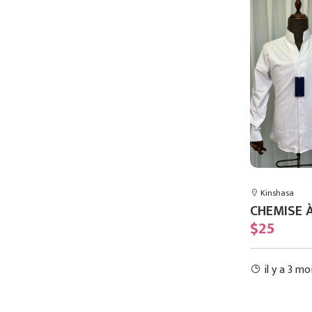
Kinshasa
Kinshasa
VESTE ONE BOUTON
CHEMISE À
$85
$25
il y a 12 mois
il y a 3 mo
Commander