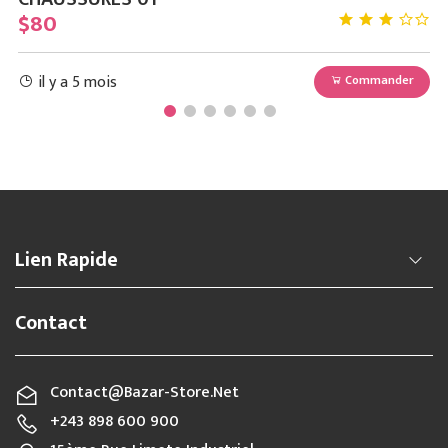
$80
$
il y a 5 mois
r
Commander
Lien Rapide
Contact
Contact@bazar-Store.net
+243 898 600 900