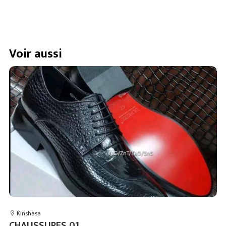
Voir aussi
Kinshasa
CHAUSSURES 01
C