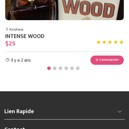
Kinshasa
INTENSE WOOD
D
$25
$
il y a 2 ans
r
Commander
Lien Rapide