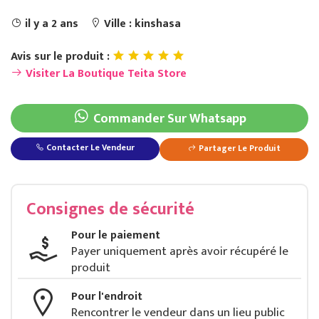
il y a 2 ans
Ville : kinshasa
Avis sur le produit :
Visiter La Boutique Teita Store
Commander Sur Whatsapp
Contacter Le Vendeur
Partager Le Produit
Montre de marque mixte https://bazar-store.net/produit/167/85/montre-de-marque-mixte/sante-et-beaute
Consignes de sécurité
Pour le paiement
Payer uniquement après avoir récupéré le
produit
Pour l'endroit
Rencontrer le vendeur dans un lieu public