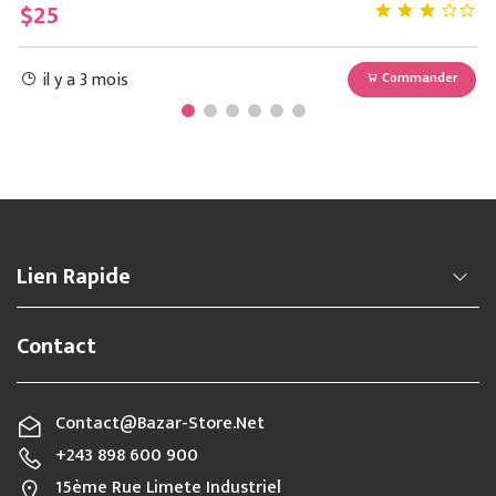
$25
$
il y a 3 mois
r
Commander
Lien Rapide
Contact
Contact@bazar-Store.net
+243 898 600 900
15ème Rue Limete Industriel