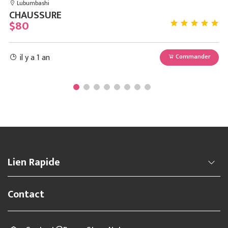
Lubumbashi
CHAUSSURE
C
$80
$
il y a 1 an
r
Commander
Lien Rapide
Contact