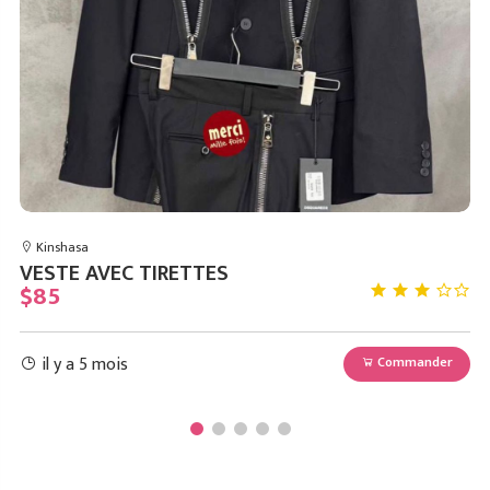
Kinshasa
VESTE AVEC TIRETTES
P
$85
$
il y a 5 mois
r
Commander